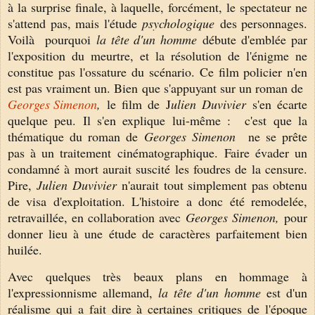
à la surprise finale, à laquelle, forcément, le spectateur ne
s'attend pas, mais l'étude
psychologique
des personnages.
Voilà pourquoi
la tête d'un homme
débute d'emblée par
l'exposition du meurtre, et l
a résolution de l'énigme ne
constitue pas l'ossature du scénario.
Ce film policier n'en
est pas vraiment un. Bien que s'appuyant sur un roman de
Georges Simenon
,
le film de J
ulien Duvivier
s'en écarte
quelque peu. Il s'en explique lui-même :
c'est que la
thématique du roman de
Georges Simenon
ne se prête
pas à un traitement cinématographique.
Faire évader un
condamné à mort aurait suscité les foudres de la censure.
Pire,
Julien Duvivier
n'aurait tout simplement pas obtenu
de visa d'exploitation. L'histoire a donc été remodelée,
retravaillée, en collaboration avec
Georges Simenon,
pour
donner lieu à une étude de caractères parfaitement bien
huilée.
Avec quelques très beaux plans en hommage à
l'expressionnisme allemand,
la tête d'un homme
est d'un
r
éalisme qui a fait dire à certaines critiques de l'époque