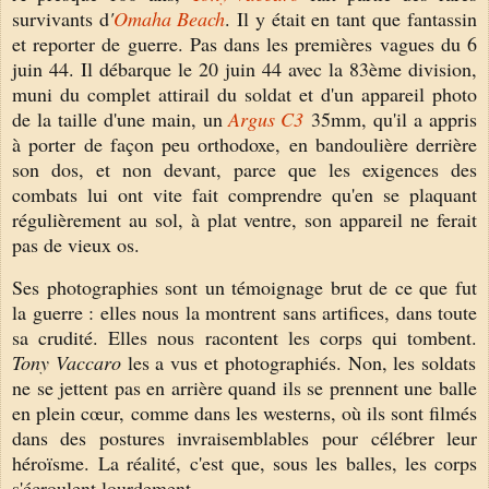
survivants d
'
Omaha Beach
. Il y était en tant que fantassin
et reporter de guerre. Pas dans les premières vagues du 6
juin 44. Il débarque le 20 juin 44 avec la 83ème division,
muni du complet attirail du soldat et d'un appareil photo
de la taille d'une main, un
Argus C3
35mm, qu'il a appris
à porter de façon peu orthodoxe, en bandoulière derrière
son dos, et non devant, parce que les exigences des
combats lui ont vite fait comprendre qu'en se plaquant
régulièrement au sol, à plat ventre, son appareil ne ferait
pas de vieux os.
Ses photographies sont un témoignage brut de ce que fut
la guerre : elles nous la montrent sans artifices, dans toute
sa crudité. Elles nous racontent les corps qui tombent.
Tony Vaccaro
les a vus et photographiés. Non, les soldats
ne se jettent pas en arrière quand ils se prennent une balle
en plein cœur,
comme dans les westerns, où ils sont filmés
dans des postures invraisemblables pour célébrer leur
héroïsme. La réalité, c'est que, sous les balles, les corps
s'écroulent lourdement.