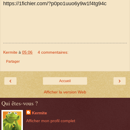
https://1fichier.com/?p0po1uuo6y9w1f4tg94c
Kermite
à
05:06
4 commentaires:
Partager
‹
›
Accueil
Afficher la version Web
Qui êtes-vous ?
Kermite
Afficher mon profil complet