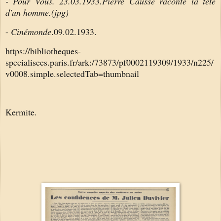
- Pour Vous. 23.03.1933.Pierre Causse raconte la tête
d'un homme.(jpg)
-
Cinémonde
.09.02.1933.
https://bibliotheques-
specialisees.paris.fr/ark:/73873/pf0002119309/1933/n225/
v0008.simple.selectedTab=thumbnail
Kermite.