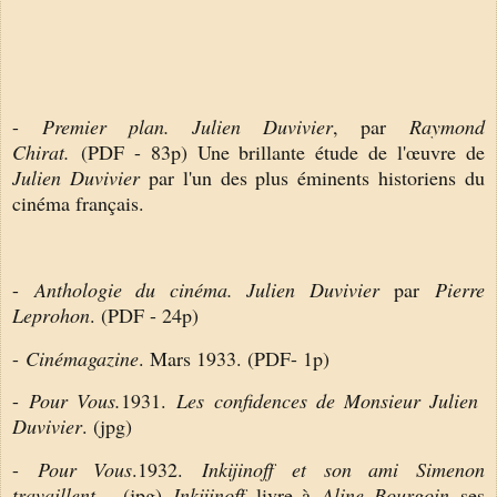
-
Premier plan. Julien Duvivier
, par
Raymond
Chirat.
(PDF - 83p) Une brillante étude de l'œuvre de
Julien Duvivier
par l'un des plus éminents historiens du
cinéma français.
-
Anthologie du cinéma. Julien Duvivier
par
Pierre
Leprohon
. (PDF - 24p)
-
Cinémagazine
. Mars 1933. (PDF- 1p)
-
Pour Vous.
1931.
Les confidences de Monsieur Julien
Duvivier
. (jpg)
-
Pour Vous
.1932.
Inkijinoff et son ami Simenon
travaillent...
(jpg)
Inkijinoff
livre à
Aline Bourgoin
ses