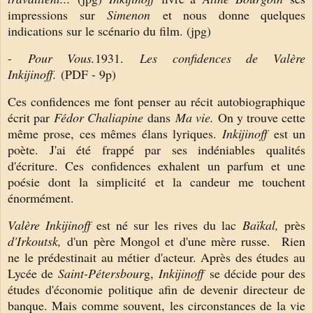
impressions sur
Simenon
et nous donne quelques
indications sur le scénario du film. (jpg)
-
Pour Vous.
1931.
Les confidences de Valère
Inkijinoff.
(PDF - 9p)
Ces confidences me font penser au récit autobiographique
écrit par
Fédor Chaliapine
dans
Ma vie.
On y trouve cette
même prose, ces mêmes élans lyriques.
Inkijinoff
est un
poète. J'ai été frappé par ses indéniables qualités
d'écriture. Ces confidences exhalent un parfum et une
poésie dont la simplicité et la candeur me touchent
énormément.
Valère Inkijinoff
est né sur les rives du lac
Baïkal,
près
d'Irkoutsk,
d'un père Mongol et d'une mère russe. Rien
ne le prédestinait au métier d'acteur. Après des études au
Lycée de
Saint-Pétersbour
g,
Inkijinoff
se décide pour des
études d'économie politique afin de devenir directeur de
banque. Mais comme souvent, les circonstances de la vie