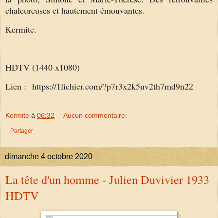
chaleureuses et hautement émouvantes.
Kermite.
HDTV (1440 x1080)
Lien : https://1fichier.com/?p7r3x2k5uv2th7md9n2
2
Kermite
à
06:32
Aucun commentaire:
Partager
dimanche 4 octobre 2020
La tête d'un homme - Julien Duvivier 1933
HDTV