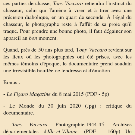
ces parties de chasse,
Tony Vaccaro
retiendra
l'
instinct du
chasseur, celui qui l'amène à viser et à tirer avec une
précision diabolique, en un quart de seconde. À
l'égal du
c
hasseur, l
e photographe reste
à l'affût de sa proie qu'il
traque. Pour prendre une bonne photo, il faut
dégainer son
appareil au
bon
moment.
Quand, près de 50 ans plus tard, T
ony Vaccaro
revient sur
les lieux où les photographies ont été prises, avec les
mêmes témoins d'époque, le documentaire prend soudain
une irrésistible bouffée de tendresse et d'émotion.
Bonus :
-
Le Figaro Magazine
du 8 mai 2015 (PDF - 5p)
- Le Monde du 30 juin 2020 (Jpg) : critique du
documentaire.
-
Tony Vaccaro.
Photographie.1944-45. Archives
départementales d'
Ille-et-Vilaine
. (PDF - 160p) Un