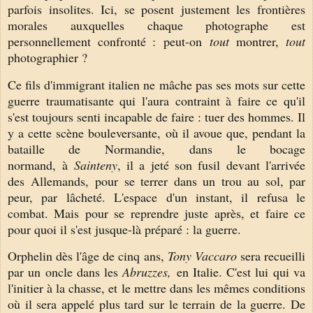
parfois insolites. Ici, se posent justement les frontières
morales auxquelles chaque photographe est
personnellement confronté :
peut-on
tout
montrer,
tout
photographier ?
Ce fils d'immigrant italien ne mâche pas ses mots sur cette
guerre traumatisante qui l'aura contraint à faire ce qu'il
s'est toujours senti incapable de faire : tuer des hommes. Il
y a cette scène bouleversante, où il avoue que, pendant la
bataille de Normandie,
dans le bocage
normand,
à
Sainteny
, il a jeté son fusil
devant l'arrivée
des Allemands,
pour se terrer dans un trou au sol, par
peur, par lâcheté. L'espace d'un instant, il refusa le
combat. Mais pour se reprendre juste après, et faire ce
pour quoi il s'est jusque-là préparé : la guerre.
Orphelin dès l'âge de cinq ans,
Tony Vaccaro
sera recueilli
par un oncle dans les
Abruzzes,
en Italie. C'est lui qui va
l'initier à la chasse, et le mettre dans les mêmes conditions
où il sera appelé plus tard sur le terrain de la guerre. De