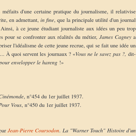
s méfaits d'une certaine pratique du journalisme, il relativise
rite, en admettant,
in fine
, que la principale utilité d'un journal
. Ainsi, à ce jeune étudiant journaliste aux idées un peu trop
ves pour se confronter aux réalités du métier,
James Cagney
a
riser l'idéalisme de cette jeune recrue, qui se fait une idée un
.. À quoi servent les journaux ? «
Vous ne le savez pas ?,
dit-
e pour envelopper le hareng
!»
Cinémonde
, n°454 du 1er juillet 1937.
Pour Vous
, n°450 du 1er juillet 1937.
par
Jean-Pierre Coursodon
.
La "Warner Touch" Histoire d'un