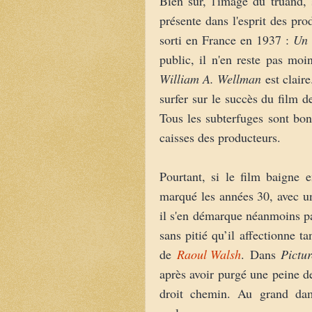
Bien sûr, l'image du truand, 
présente dans l'esprit des pro
sorti en France en 1937 :
Un 
public, il n'en reste pas mo
William A. Wellman
est clair
surfer sur le succès du film 
Tous les subterfuges sont bons
caisses des producteurs.
Pourtant, si le film baigne 
marqué les années 30, avec un
il s'en démarque néanmoins par
sans pitié qu’il affectionne t
de
Raoul Walsh
. Dans
Pictu
après avoir purgé une peine de
droit chemin. Au grand dam