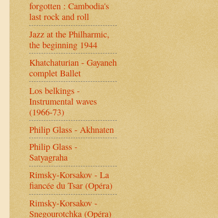
forgotten : Cambodia's
last rock and roll
Jazz at the Philharmic,
the beginning 1944
Khatchaturian - Gayaneh
complet Ballet
Los belkings -
Instrumental waves
(1966-73)
Philip Glass - Akhnaten
Philip Glass -
Satyagraha
Rimsky-Korsakov - La
fiancée du Tsar (Opéra)
Rimsky-Korsakov -
Snegourotchka (Opéra)