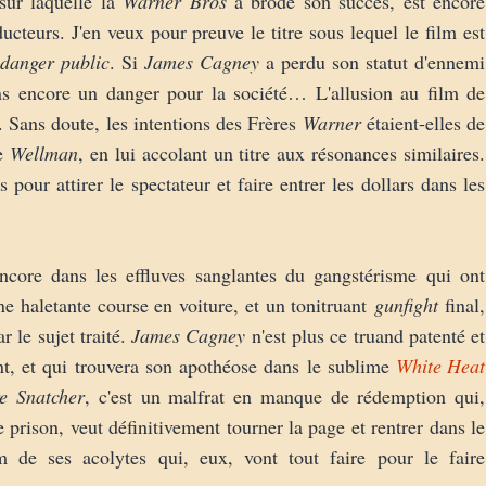
sur laquelle la
Warner Bros
a brodé son succès, est encore
ducteurs. J'en veux pour preuve le titre sous lequel le film est
danger public
. Si
James Cagney
a perdu son statut d'ennemi
ins encore un danger pour la société… L'allusion au film de
e. Sans doute, les intentions des Frères
Warner
étaient-elles de
de
Wellman
, en lui accolant un titre aux résonances similaires.
 pour attirer le spectateur et faire entrer les dollars dans les
encore dans les effluves sanglantes du gangstérisme qui ont
e haletante course en voiture, et un tonitruant
gunfight
final,
 le sujet traité.
James Cagney
n'est plus ce truand patenté et
ant, et qui trouvera son apothéose dans le sublime
White Heat
re Snatcher
, c'est un malfrat en manque de rédemption qui,
 prison, veut définitivement tourner la page et rentrer dans le
 de ses acolytes qui, eux, vont tout faire pour le faire