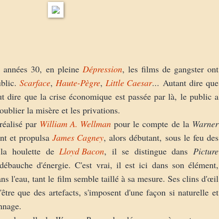
s années 30, en pleine
Dépression
, les films de gangster ont
ublic.
Scarface
,
Haute-Pègre
,
Little Caesar
... Autant dire que
ut dire que la crise économique est passée par là, le public a
ublier la misère et les privations.
 réalisé par
William A. Wellman
pour le compte de la
Warner
ant et propulsa
James Cagney
, alors débutant, sous le feu des
 la houlette de
Lloyd Bacon
, il se distingue dans
Picture
 débauche d'énergie. C'est vrai, il est ici dans son élément,
l'eau, tant le film semble taillé à sa mesure. Ses clins d'œil
être que des artefacts, s'imposent d'une façon si naturelle et
nnage.