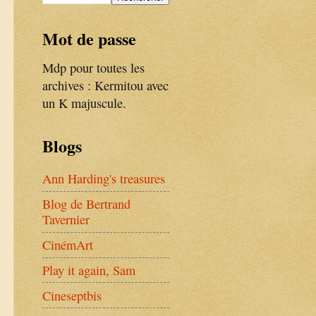
Mot de passe
Mdp pour toutes les
archives :
Kermitou avec
un K majuscule.
Blogs
Ann Harding's treasures
Blog de Bertrand
Tavernier
CinémArt
Play it again, Sam
Cineseptbis