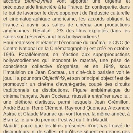
accords
Blum-Byrnes
vont apporter une urgente et
précieuse aide financière à la France. En contrepartie, dans
le but de favoriser le développement de l'industrie culturelle
et cinématographique américaine, les accords obligent la
France à ouvrir ses salles de cinéma aux productions
américaines. Résultat : 2/3 des films exploités dans les
salles sont réservés aux films hollywoodiens !
Pour redresser et relancer l'économie du cinéma, le CNC (le
Centre National de la Cinématographie) est créé en octobre
1946. Parallèlement, en réaction aux superproductions
hollywoodiennes qui inondent le marché, une prise de
conscience collective s'organise, et en 1949, sous
l'impulsion de Jean Cocteau, un ciné-club parisien voit le
jour. Il a pour nom
Objectif 49
, et son principal objectif est de
promouvoir un cinéma d'avant-garde, coupé des circuits
traditionnels de distributions. Figure emblématique du
cinéma français, Jean Cocteau, réussit à entraîner avec lui,
une pléthore d'artistes, parmi lesquels Jean Grémillon,
André Bazin, René Clément, Raymond Queneau, Alexandre
Astruc et Claude Mauriac qui vont former, la même année, à
Biarritz, le jury du premier Festival du Film Maudit.
Maudit, parce que les films présentés n'ont pas trouvé de
distributeurs, ni de salles, et qu'ils se situent en dehors des