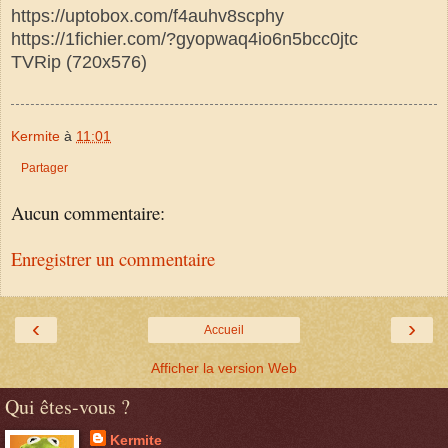
https://uptobox.com/f4auhv8scphy
https://1fichier.com/?gyopwaq4io6n5bcc0jtc
TVRip (720x576)
Kermite
à
11:01
Partager
Aucun commentaire:
Enregistrer un commentaire
‹
›
Accueil
Afficher la version Web
Qui êtes-vous ?
Kermite