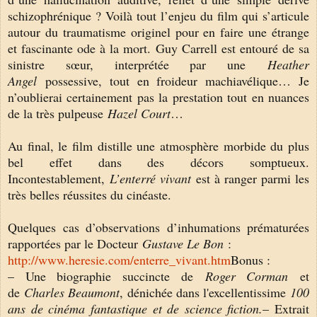
schizophrénique ? Voilà tout l’enjeu du film qui s’articule
autour du traumatisme originel pour en faire une étrange
et fascinante ode à la mort. Guy Carrell est entouré de sa
sinistre sœur, interprétée par une
Heather
Angel
possessive, tout en froideur machiavélique… Je
n’oublierai certainement pas la prestation tout en nuances
de la très pulpeuse
Hazel Court
…
Au final, le film distille une atmosphère morbide du plus
bel effet dans des décors somptueux.
Incontestablement,
L’enterré vivant
est à ranger parmi les
très belles réussites du cinéaste.
Quelques cas d’observations d’inhumations prématurées
rapportées par le Docteur
Gustave Le Bon
:
http://www.heresie.com/enterre_vivant.htm
Bonus :
– Une biographie succincte de
Roger Corman
et
de
Charles Beaumont
, dénichée dans l'excellentissime
100
ans de cinéma fantastique et de science fiction.
– Extrait