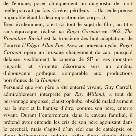
de l'époque, poser cliniquement un diagnostic de mort
réelle pouvait parfois s’avérer périlleux…. (la seule preuve
imparable étant la décomposition des corps...).
Bien évidemment, c’est ici tout le sujet du film, au titre
sans équivoque, réalisé par
Roger Corman
en 1962.
The
Premature Burial
est la troisième des huit adaptations de
l’œuvre d’
Edgar Allan Poe
. Avec ce nouveau cycle,
Roger
Corman
opère un brusque changement de cap, puisqu'il
délaisse visiblement le cinéma de SF et ses monstres
ringards, et s’oriente désormais vers un cinéma
d’épouvante gothique, comparable aux productions
horrifiques de la
Hammer.
Persuadé que son père a été enterré vivant, Guy Carrell,
admirablement interprété par
Ray Milland
, a tout du
personnage angoissé, claustrophobe, obsédé maladivement
par la mort et la hantise d’être, comme son père, enterré
vivant. Durant l’enterrement, dans le caveau familial, il
prétend avoir entendu les cris de son père agonisant dans
le cercueil, mais s’agit-il d’un réel cas de catalepsie ou
d’une hallucination auditive, reflet d’une simple dérive