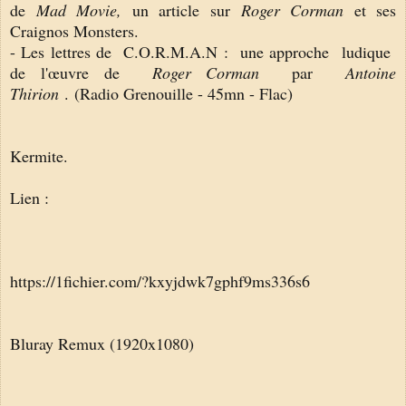
de
Mad Movie,
un article sur
Roger Corman
et ses
Craignos Monsters.
- Les lettres de C.O.R.M.A.N :
une approche ludique
de l'œuvre de
Roger Corman
par
Antoine
Thirion
. (Radio Grenouille - 45mn - Flac)
Kermite.
Lien :
https://1fichier.com/?kxyjdwk7gphf9ms336s6
Bluray Remux (1920x1080)