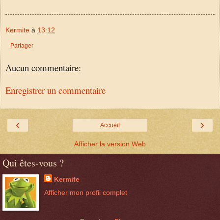
Kermite
à
13:12
Partager
Aucun commentaire:
Enregistrer un commentaire
‹
›
Accueil
Afficher la version Web
Qui êtes-vous ?
Kermite
Afficher mon profil complet