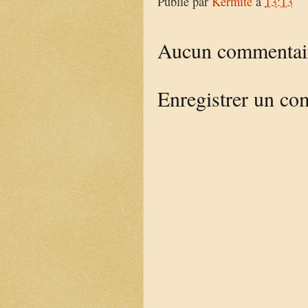
Publié par
Kermite
à
13:13
Aucun commentai
Enregistrer un co