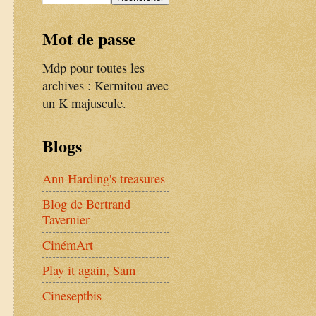
Mot de passe
Mdp pour toutes les
archives :
Kermitou avec
un K majuscule.
Blogs
Ann Harding's treasures
Blog de Bertrand
Tavernier
CinémArt
Play it again, Sam
Cineseptbis