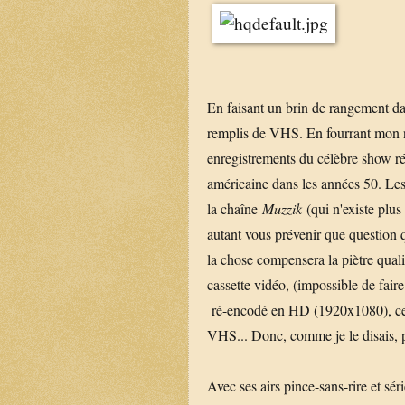
En faisant un brin de rangement da
remplis de VHS. En fourrant mon nez
enregistrements du célèbre show r
américaine dans les années 50. Les é
la chaîne
Muzzik
(qui n'existe plus 
autant vous prévenir que question qu
la chose compensera la piètre quali
cassette vidéo, (impossible de fair
ré-encodé en HD (1920x1080), ce 
VHS... Donc, comme je le disais, p
Avec ses airs pince-sans-rire et sé