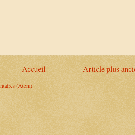
Accueil
Article plus anci
ntaires (Atom)