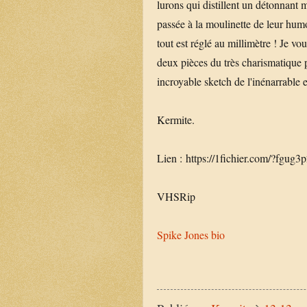
lurons qui distillent un détonnant
passée à la moulinette de leur hum
tout est réglé au millimètre ! Je 
deux pièces du très charismatique 
incroyable sketch de l'inénarrable e
Kermite.
Lien : https://1fichier.com/?fgug
VHSRip
Spike Jones bio