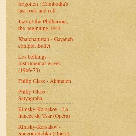
forgotten : Cambodia's
last rock and roll
Jazz at the Philharmic,
the beginning 1944
Khatchaturian - Gayaneh
complet Ballet
Los belkings -
Instrumental waves
(1966-73)
Philip Glass - Akhnaten
Philip Glass -
Satyagraha
Rimsky-Korsakov - La
fiancée du Tsar (Opéra)
Rimsky-Korsakov -
Snegourotchka (Opéra)