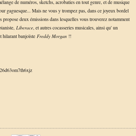
 mélange de numéros, sketchs, acrobaties en tout genre, et de musique
our gaguesque... Mais ne vous y trompez pas, dans ce joyeux bordel
vous propose deux émissions dans lesquelles vous trouverez notamment
pianiste,
Liberace
, et autres cocasseries musicales, ainsi qu' un
t hilarant banjoïste
Freddy Morgan
!!
3p26d63om7th6xjz