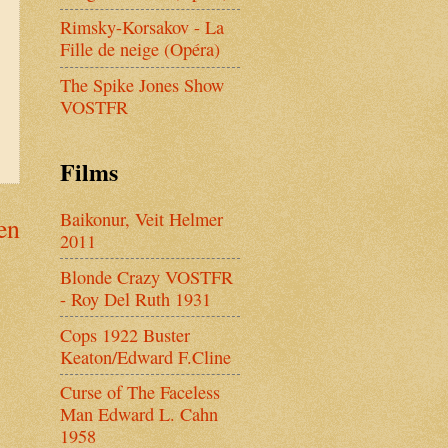
Rimsky-Korsakov - La
Fille de neige (Opéra)
The Spike Jones Show
VOSTFR
Films
Baikonur, Veit Helmer
en
2011
Blonde Crazy VOSTFR
- Roy Del Ruth 1931
Cops 1922 Buster
Keaton/Edward F.Cline
Curse of The Faceless
Man Edward L. Cahn
1958